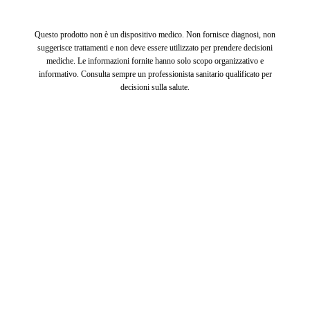
Questo prodotto non è un dispositivo medico. Non fornisce diagnosi, non
suggerisce trattamenti e non deve essere utilizzato per prendere decisioni
mediche. Le informazioni fornite hanno solo scopo organizzativo e
informativo. Consulta sempre un professionista sanitario qualificato per
decisioni sulla salute.