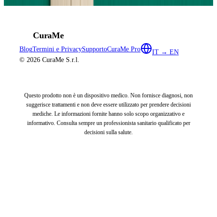
Altri articoli
CuraMe
C
Blog
Termini e Privacy
Supporto
CuraMe Pro
IT → EN
© 2026 CuraMe S.r.l.
Questo prodotto non è un dispositivo medico. Non fornisce diagnosi, non
suggerisce trattamenti e non deve essere utilizzato per prendere decisioni
mediche. Le informazioni fornite hanno solo scopo organizzativo e
informativo. Consulta sempre un professionista sanitario qualificato per
decisioni sulla salute.